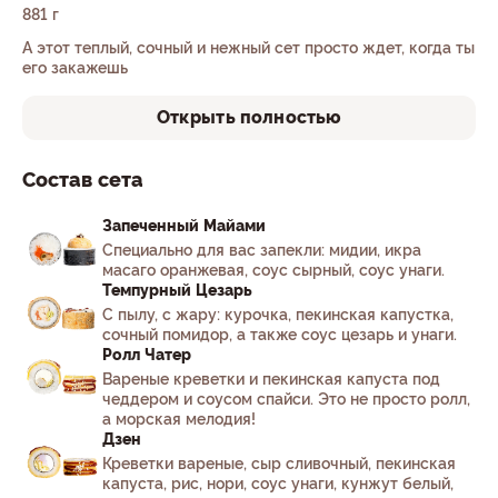
881 г
А этот теплый, сочный и нежный сет просто ждет, когда ты
его закажешь
Открыть полностью
Состав сета
Запеченный Майами
Специально для вас запекли: мидии, икра
масаго оранжевая, соус сырный, соус унаги.
Темпурный Цезарь
С пылу, с жару: курочка, пекинская капустка,
сочный помидор, а также соус цезарь и унаги.
Ролл Чатер
Вареные креветки и пекинская капуста под
чеддером и соусом спайси. Это не просто ролл,
а морская мелодия!
Дзен
Креветки вареные, сыр сливочный, пекинская
капуста, рис, нори, соус унаги, кунжут белый,